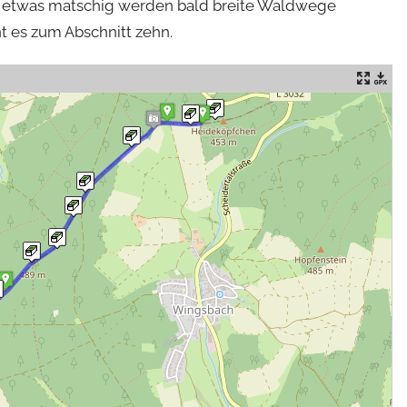
st etwas matschig werden bald breite Waldwege
t es zum Abschnitt zehn.