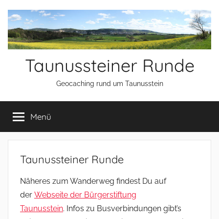
Zum
Inhalt
springen
Taunussteiner Runde
Geocaching rund um Taunusstein
Menü
Taunussteiner Runde
Näheres zum Wanderweg findest Du auf
der
Webseite der Bürgerstiftung
Taunusstein
. Infos zu Busverbindungen gibt’s