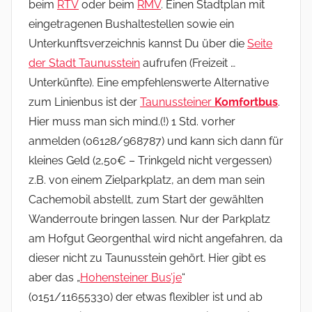
beim
RTV
oder beim
RMV
. Einen Stadtplan mit
eingetragenen Bushaltestellen sowie ein
Unterkunftsverzeichnis kannst Du über die
Seite
der Stadt Taunusstein
aufrufen (Freizeit …
Unterkünfte). Eine empfehlenswerte Alternative
zum Linienbus ist der
Taunussteiner
Komfortbus
.
Hier muss man sich mind.(!) 1 Std. vorher
anmelden (06128/968787) und kann sich dann für
kleines Geld (2,50€ – Trinkgeld nicht vergessen)
z.B. von einem Zielparkplatz, an dem man sein
Cachemobil abstellt, zum Start der gewählten
Wanderroute bringen lassen. Nur der Parkplatz
am Hofgut Georgenthal wird nicht angefahren, da
dieser nicht zu Taunusstein gehört. Hier gibt es
aber das „
Hohensteiner Bus’je
“
(0151/11655330) der etwas flexibler ist und ab