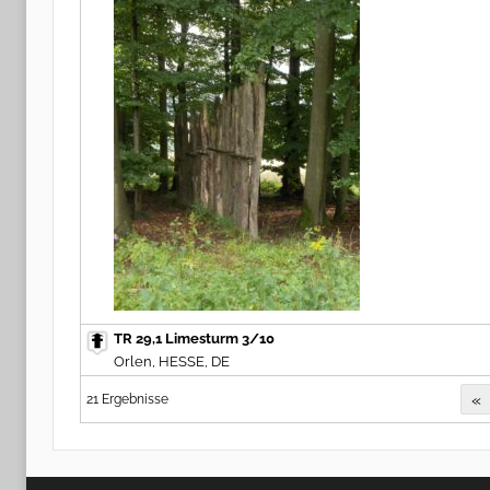
TR 29,1 Limesturm 3/10
Orlen, HESSE, DE
«
21 Ergebnisse