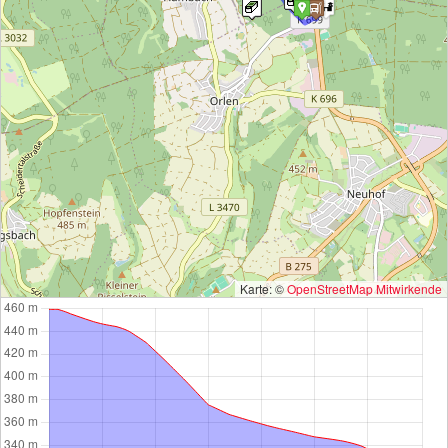
Karte: ©
OpenStreetMap Mitwirkende